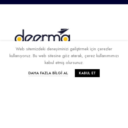
Web sitemizdeki deneyiminizi geliştirmek için çerezler
kullanıyoruz. Bu web sitesine göz atarak, çerez kullanımımızı
kabul etmiş olursunuz.
0 216 766 44 97
0
DAHA FAZLA BILGI AL
KABUL ET
info@deermaturkiye.com
Anasayfa
Hesabım
Favorilerim
Sepetim
DOKÜMANLAR
ALIŞVERIŞ
KURUMSAL