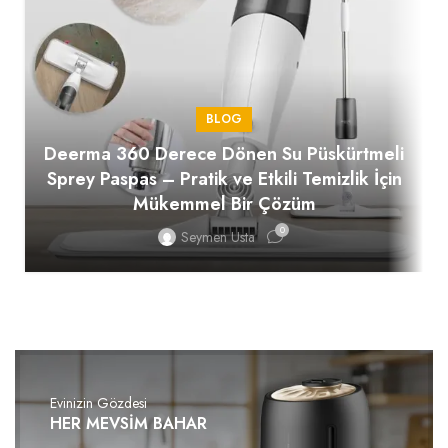
BLOG
Deerma 360 Derece Dönen Su Püskürtmeli
Sprey Paspas – Pratik ve Etkili Temizlik İçin
Mükemmel Bir Çözüm
0
Seymen Usta
Evinizin Gözdesi
HER MEVSİM BAHAR