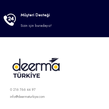
Müşteri Desteği
Sizin için buradayız!
0 216 766 44 97
info@deermaturkiye.com