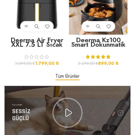
Deerma Air Fryer
Deerma Kz100
XXL 7.5 LT Sıcak
Smart Dokunmatik
Hava Fritözü
Airfryer Fritöz
KZ120
1.799,00
₺
899,00
₺
3.099,00
₺
2.299,00
₺
Tüm Ürünler